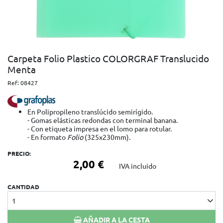
Carpeta Folio Plastico COLORGRAF Translucido
Menta
Ref:
08427
En Polipropileno translúcido semirígido.
- Gomas elásticas redondas con terminal banana.
- Con etiqueta impresa en el lomo para rotular.
- En formato
Folio
(325x230mm).
PRECIO:
2,00 €
IVA incluido
CANTIDAD
1
AÑADIR A LA CESTA