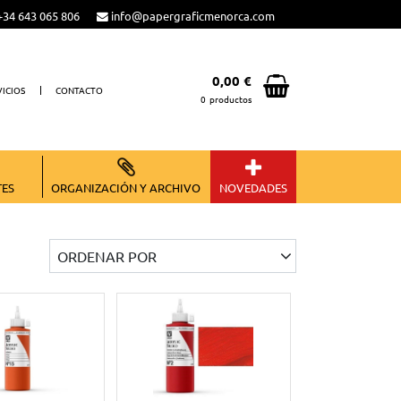
34 643 065 806
info@papergraficmenorca.com
0,00 €
VICIOS
CONTACTO
0
productos
Total:
0,00 €
VER CESTA
TES
ORGANIZACIÓN Y ARCHIVO
NOVEDADES
ORDENAR POR