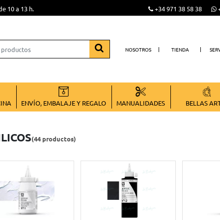
de 10 a 13 h.
+34 971 38 58 38
+
NOSOTROS
TIENDA
SER
CINA
ENVÍO, EMBALAJE Y REGALO
MANUALIDADES
BELLAS AR
ILICOS
(44 productos)