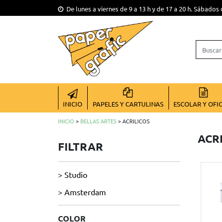
De lunes a viernes de 9 a 13 h y de 17 a 20 h. Sábados 
INICIO
PAPELES Y CARTULINAS
ESCOLAR Y OFI
INICIO
>
BELLAS ARTES
> ACRILICOS
ACR
FILTRAR
> Studio
> Amsterdam
COLOR