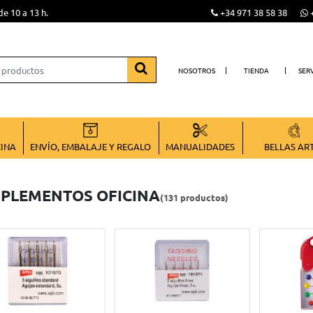
de 10 a 13 h.
+34 971 38 58 38
+
NOSOTROS
TIENDA
SER
CINA
ENVÍO, EMBALAJE Y REGALO
MANUALIDADES
BELLAS AR
PLEMENTOS OFICINA
(131 productos)