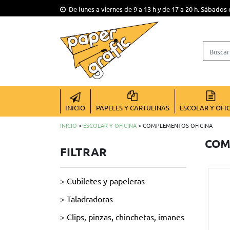
De lunes a viernes de 9 a 13 h y de 17 a 20 h. Sábados 
INICIO
PAPELES Y CARTULINAS
ESCOLAR Y OFI
INICIO
>
ESCOLAR Y OFICINA
> COMPLEMENTOS OFICINA
COM
FILTRAR
> Cubiletes y papeleras
> Taladradoras
> Clips, pinzas, chinchetas, imanes