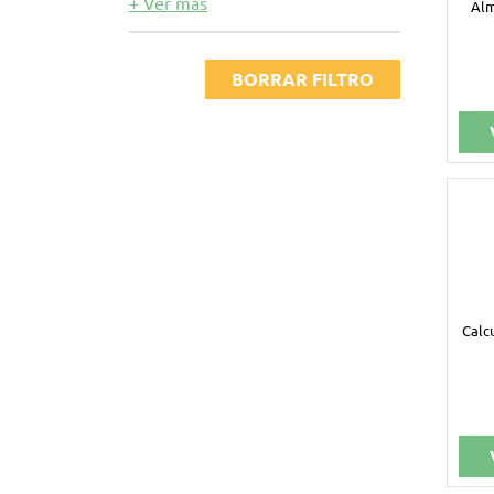
+ Ver más
FAIBO
Alm
GRAFOPLAS - FIXO
KORES
BORRAR FILTRO
MAPED
MILAN
OFFICE BOX
PETRUS
PLUS OFFICE
PRYSE
RAPESCO
Calc
STAEDTLER
TRODAT