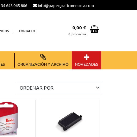
34 643 065 806
info@papergraficmenorca.com
0,00 €
VICIOS
CONTACTO
0
productos
Total:
0,00 €
VER CESTA
TES
ORGANIZACIÓN Y ARCHIVO
NOVEDADES
ORDENAR POR