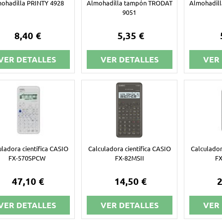
ohadilla PRINTY 4928
Almohadilla tampón TRODAT
Almohadil
9051
8,40 €
5,35 €
VER DETALLES
VER DETALLES
VER
uladora científica CASIO
Calculadora científica CASIO
Calculador
FX-570SPCW
FX-82MSII
F
47,10 €
14,50 €
2
VER DETALLES
VER DETALLES
VER