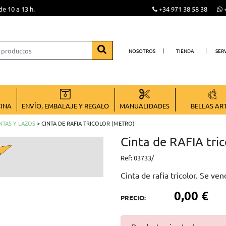
de 10 a 13 h.
+34 971 38 58 38
+
NOSOTROS
TIENDA
SER
CINA
ENVÍO, EMBALAJE Y REGALO
MANUALIDADES
BELLAS AR
NTAS Y LAZOS
> CINTA DE RAFIA TRICOLOR (METRO)
Cinta de RAFIA tric
Ref:
03733/
Cinta de rafia tricolor. Se v
0,00 €
PRECIO: