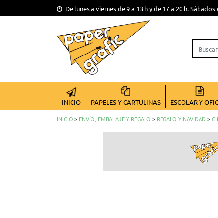
De lunes a viernes de 9 a 13 h y de 17 a 20 h. Sábados 
INICIO
PAPELES Y CARTULINAS
ESCOLAR Y OFI
INICIO
>
ENVÍO, EMBALAJE Y REGALO
>
REGALO Y NAVIDAD
>
CI