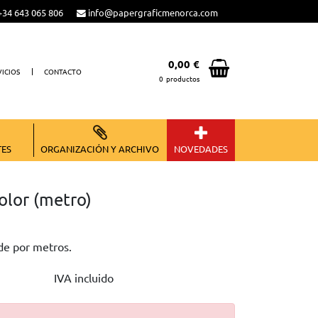
34 643 065 806
info@papergraficmenorca.com
0,00 €
VICIOS
CONTACTO
0
productos
Total:
0,00 €
VER CESTA
TES
ORGANIZACIÓN Y ARCHIVO
NOVEDADES
olor (metro)
ende por metros.
IVA incluido