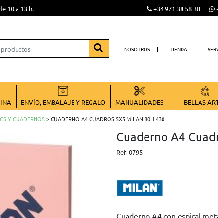
de 10 a 13 h.
+34 971 38 58 38
+
NOSOTROS
TIENDA
SER
CINA
ENVÍO, EMBALAJE Y REGALO
MANUALIDADES
BELLAS AR
CS Y CUADERNOS
> CUADERNO A4 CUADROS 5X5 MILAN 80H 430
Cuaderno A4 Cuad
Ref:
0795-
Cuaderno A4 con espiral metál