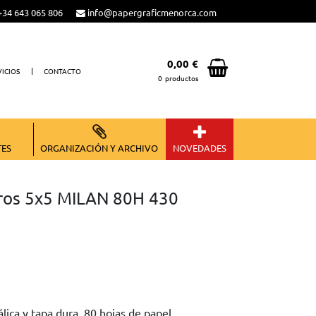
34 643 065 806
info@papergraficmenorca.com
0,00 €
VICIOS
CONTACTO
0
productos
Total:
0,00 €
VER CESTA
TES
ORGANIZACIÓN Y ARCHIVO
NOVEDADES
ros 5x5 MILAN 80H 430
ica y tapa dura. 80 hojas de papel