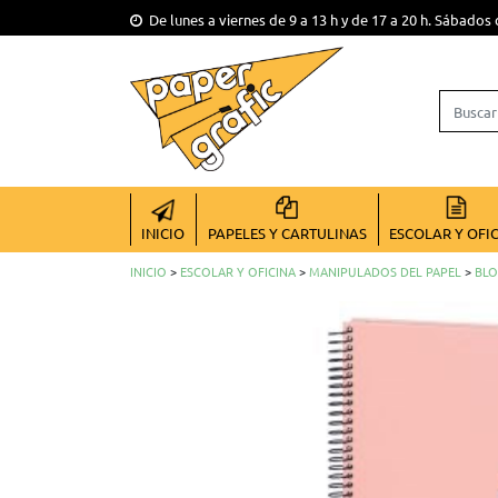
De lunes a viernes de 9 a 13 h y de 17 a 20 h. Sábados 
INICIO
PAPELES Y CARTULINAS
ESCOLAR Y OFI
INICIO
>
ESCOLAR Y OFICINA
>
MANIPULADOS DEL PAPEL
>
BLO