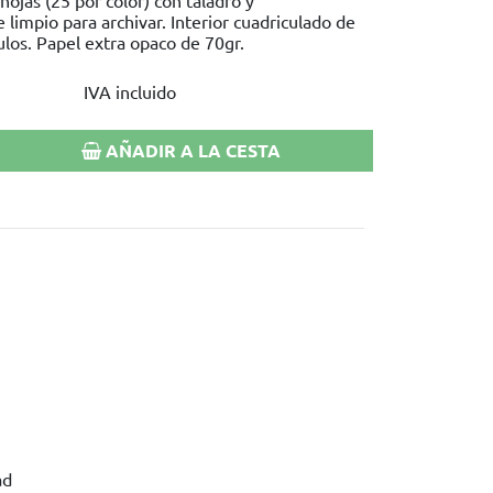
hojas (25 por color) con taladro y
limpio para archivar. Interior cuadriculado de
los. Papel extra opaco de 70gr.
IVA incluido
AÑADIR A LA CESTA
ad