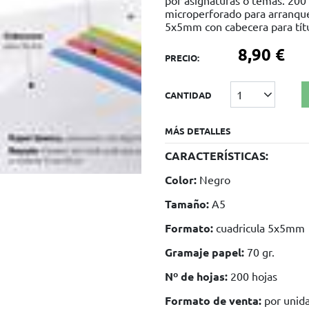
por asignaturas o temas. 200 
microperforado para arranque 
5x5mm con cabecera para títu
8,90 €
PRECIO:
1
CANTIDAD
MÁS DETALLES
CARACTERÍSTICAS:
Color:
Negro
Tamaño:
A5
Formato:
cuadricula 5x5mm
Gramaje papel:
70 gr.
Nº de hojas:
200 hojas
Formato de venta:
por unid