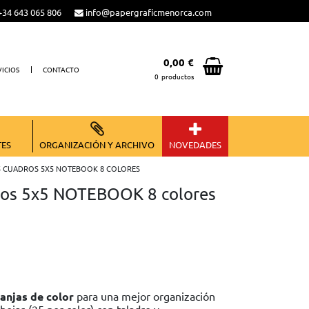
34 643 065 806
info@papergraficmenorca.com
0,00 €
VICIOS
CONTACTO
0
productos
Total:
0,00 €
VER CESTA
TES
ORGANIZACIÓN Y ARCHIVO
NOVEDADES
 CUADROS 5X5 NOTEBOOK 8 COLORES
ros 5x5 NOTEBOOK 8 colores
ranjas de color
para una mejor organización