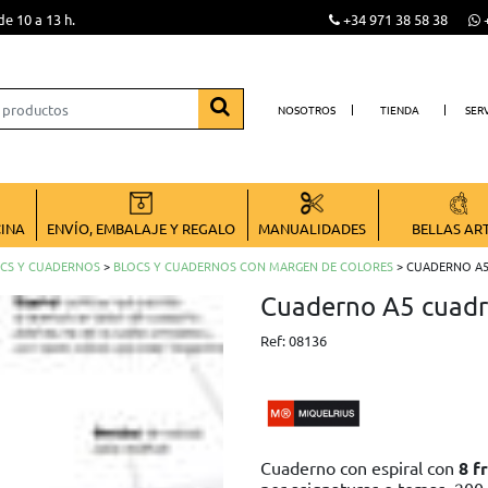
de 10 a 13 h.
+34 971 38 58 38
+
NOSOTROS
TIENDA
SER
CINA
ENVÍO, EMBALAJE Y REGALO
MANUALIDADES
BELLAS AR
CS Y CUADERNOS
>
BLOCS Y CUADERNOS CON MARGEN DE COLORES
> CUADERNO A5
Cuaderno A5 cuad
Ref:
08136
Cuaderno con espiral con
8 f