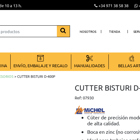
de 10 a 13 h.
+34 971 38 58 38
+
NOSOTROS
TIENDA
SER
CINA
ENVÍO, EMBALAJE Y REGALO
MANUALIDADES
BELLAS AR
ESORIOS
> CUTTER BISTURI D-400P
CUTTER BISTURI D
Ref:
07930
Cúter de precisión mode
de alta calidad.
Boca en zinc (no corrosi
Ideal para trabajos pro