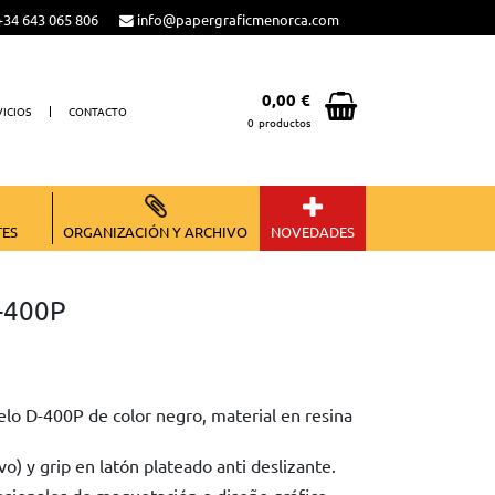
34 643 065 806
info@papergraficmenorca.com
0,00 €
VICIOS
CONTACTO
0
productos
Total:
0,00 €
VER CESTA
TES
ORGANIZACIÓN Y ARCHIVO
NOVEDADES
-400P
lo D-400P de color negro, material en resina
vo) y grip en latón plateado anti deslizante.
fesionales de maquetación o diseño gráfico.