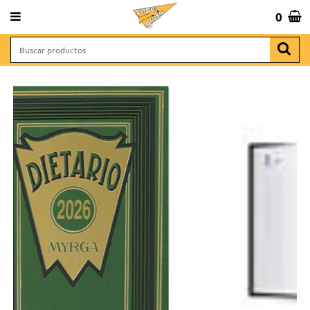
 643 065 806
0
Total:
0,00 €
VER CESTA
NAS
INICIO
>
ORGANIZACIÓN Y ARCHIVO
>
NOS ORGANIZAMOS
>
AGENDAS Y DIETARIOS
>
DIETARIO A6 DIA PAGINA
 REGALO
RCHIVO