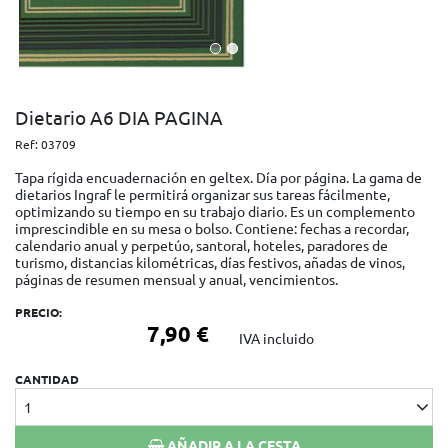
Dietario A6 DIA PAGINA
Ref:
03709
Tapa rígida encuadernación en geltex. Día por página. La gama de
dietarios Ingraf le permitirá organizar sus tareas fácilmente,
optimizando su tiempo en su trabajo diario. Es un complemento
imprescindible en su mesa o bolso. Contiene: fechas a recordar,
calendario anual y perpetúo, santoral, hoteles, paradores de
turismo, distancias kilométricas, días festivos, añadas de vinos,
páginas de resumen mensual y anual, vencimientos.
PRECIO:
7,90 €
IVA incluido
CANTIDAD
1
AÑADIR A LA CESTA