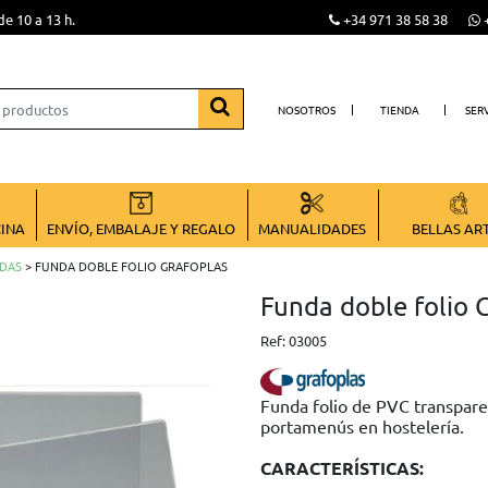
de 10 a 13 h.
+34 971 38 58 38
+
NOSOTROS
TIENDA
SER
CINA
ENVÍO, EMBALAJE Y REGALO
MANUALIDADES
BELLAS AR
DAS
> FUNDA DOBLE FOLIO GRAFOPLAS
Funda doble foli
Ref:
03005
Funda folio de PVC transparen
portamenús en hostelería.
CARACTERÍSTICAS: