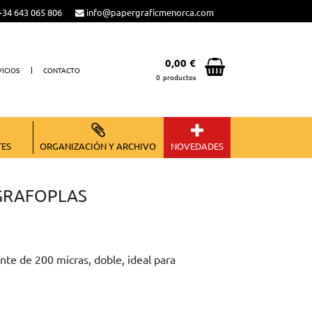
34 643 065 806
info@papergraficmenorca.com
0,00 €
VICIOS
CONTACTO
0
productos
Total:
0,00 €
VER CESTA
TES
ORGANIZACIÓN Y ARCHIVO
NOVEDADES
o GRAFOPLAS
te de 200 micras, doble, ideal para