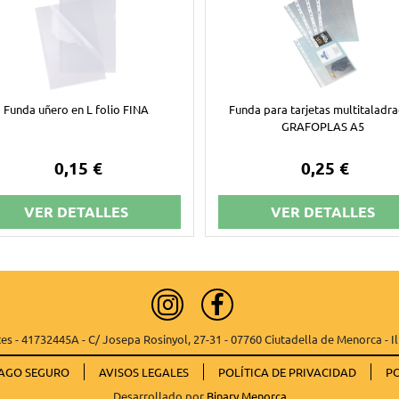
Funda uñero en L folio FINA
Funda para tarjetas multitaladr
GRAFOPLAS A5
0,15 €
0,25 €
VER DETALLES
VER DETALLES
es - 41732445A - C/ Josepa Rosinyol, 27-31 - 07760 Ciutadella de Menorca - Il
AGO SEGURO
AVISOS LEGALES
POLÍTICA DE PRIVACIDAD
PO
Desarrollado por
Binary Menorca