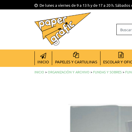
De lunes a viernes de 9 a 13 h y de 17 a 20 h. Sábados 
INICIO
PAPELES Y CARTULINAS
ESCOLAR Y OFI
INICIO
>
ORGANIZACIÓN Y ARCHIVO
>
FUNDAS Y SOBRES
>
FUN