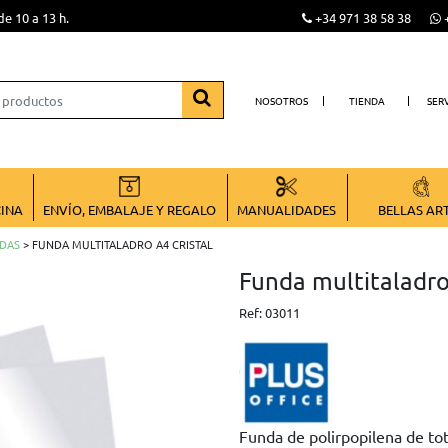
de 10 a 13 h.
+34 971 38 58 38
+
NOSOTROS
TIENDA
SER
CINA
ENVÍO, EMBALAJE Y REGALO
MANUALIDADES
BELLAS AR
DAS
> FUNDA MULTITALADRO A4 CRISTAL
Funda multitaladr
Ref:
03011
Funda de polirpopilena de tot