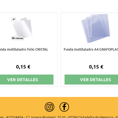
nda multitaladro folio CRISTAL
Funda multitaladro A4 GRAFOPLA
0,15 €
0,15 €
VER DETALLES
VER DETALLES
es - 41732445A - C/ Josepa Rosinyol, 27-31 - 07760 Ciutadella de Menorca - Il