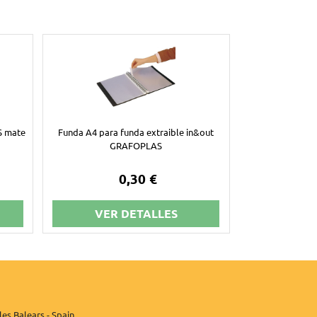
S mate
Funda A4 para funda extraible in&out
GRAFOPLAS
0,30 €
VER DETALLES
les Balears - Spain