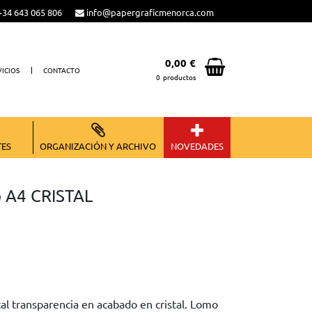
34 643 065 806
info@papergraficmenorca.com
0,00 €
VICIOS
CONTACTO
0
productos
Total:
0,00 €
VER CESTA
TES
ORGANIZACIÓN Y ARCHIVO
NOVEDADES
o A4 CRISTAL
al transparencia en acabado en cristal. Lomo