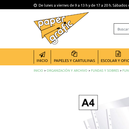
De lunes a viernes de 9 a 13 h y de 17 a 20 h. Sábados 
INICIO
PAPELES Y CARTULINAS
ESCOLAR Y OFI
INICIO
>
ORGANIZACIÓN Y ARCHIVO
>
FUNDAS Y SOBRES
>
FUN