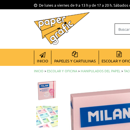
De lunes a viernes de 9 a 13 h y de 17 a 20 h. Sábados 
INICIO
PAPELES Y CARTULINAS
ESCOLAR Y OFI
INICIO
>
ESCOLAR Y OFICINA
>
MANIPULADOS DEL PAPEL
>
TAC