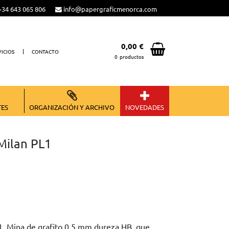
34 643 065 806
info@papergraficmenorca.com
0,00 €
VICIOS
CONTACTO
0
productos
Total:
0,00 €
VER CESTA
TES
ORGANIZACIÓN Y ARCHIVO
NOVEDADES
Milan PL1
1. Mina de grafito 0,5 mm dureza HB, que