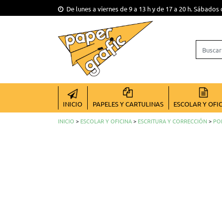
De lunes a viernes de 9 a 13 h y de 17 a 20 h. Sábados 
INICIO
PAPELES Y CARTULINAS
ESCOLAR Y OFI
INICIO
>
ESCOLAR Y OFICINA
>
ESCRITURA Y CORRECCIÓN
>
PO