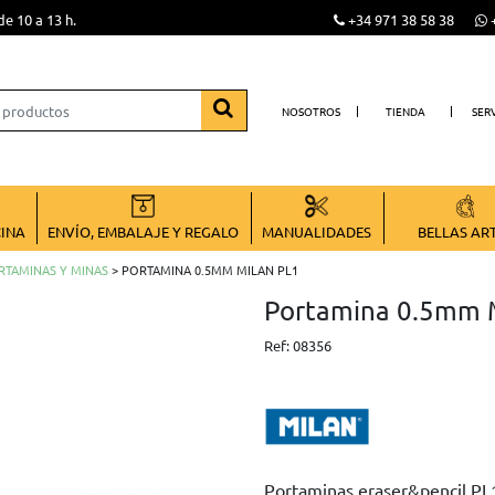
de 10 a 13 h.
+34 971 38 58 38
+
NOSOTROS
TIENDA
SER
CINA
ENVÍO, EMBALAJE Y REGALO
MANUALIDADES
BELLAS AR
RTAMINAS Y MINAS
> PORTAMINA 0.5MM MILAN PL1
Portamina 0.5mm 
Ref:
08356
Portaminas eraser&pencil PL