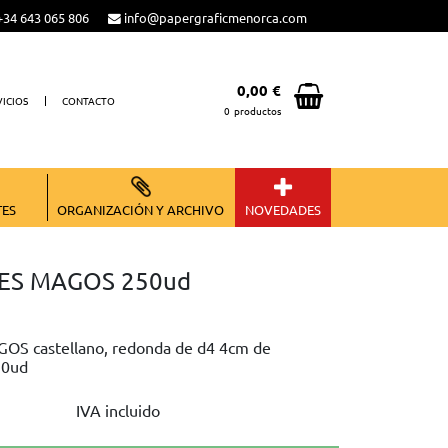
34 643 065 806
info@papergraficmenorca.com
0,00 €
VICIOS
CONTACTO
0
productos
Total:
0,00 €
VER CESTA
TES
ORGANIZACIÓN Y ARCHIVO
NOVEDADES
EYES MAGOS 250ud
GOS castellano, redonda de d4 4cm de
50ud
IVA incluido