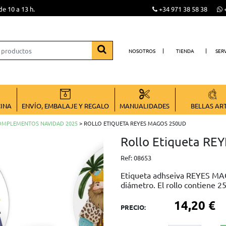
de 10 a 13 h.
+34 971 38 58 38
+
NOSOTROS
TIENDA
SER
CINA
ENVÍO, EMBALAJE Y REGALO
MANUALIDADES
BELLAS AR
OMPLEMENTOS NAVIDAD 2025
> ROLLO ETIQUETA REYES MAGOS 250UD
Rollo Etiqueta R
Ref:
08653
Etiqueta adhseiva REYES MA
diámetro. El rollo contiene 2
14,20 €
PRECIO: