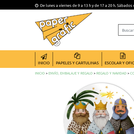
De lunes a viernes de 9 a 13 h y de 17 a 20 h. Sábados 
INICIO
PAPELES Y CARTULINAS
ESCOLAR Y OFI
INICIO
>
ENVÍO, EMBALAJE Y REGALO
>
REGALO Y NAVIDAD
>
C