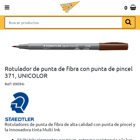
 643 065 806
0
Total:
0,00 €
VER CESTA
NAS
INICIO
>
ESCOLAR Y OFICINA
>
ROTULADORES Y PINTURAS
>
ROTULADORES PINTAR Y
ESCRIBIR
> ROTULADOR DE PUNTA DE FIBRA CON PUNTA DE PINCEL 371, UNICOLOR
 REGALO
Rotulador de punta de fibra con punta de pincel
371, UNICOLOR
Ref:
09094-
RCHIVO
Rotuladores de punta de fibra de alta calidad con punta de pincel y
la innovadora tinta Multi Ink
Multi Ink: pigmentos premium, extrema resistencia a la luz,