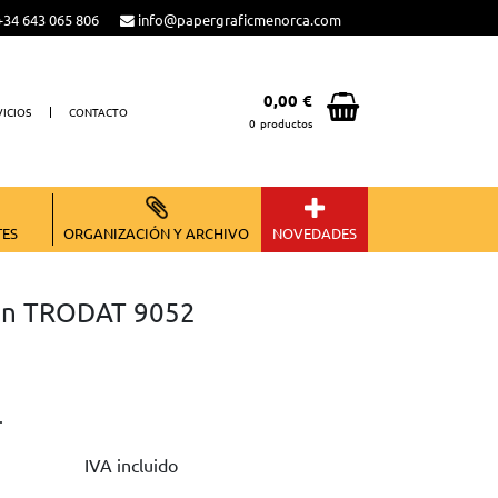
34 643 065 806
info@papergraficmenorca.com
0,00 €
VICIOS
CONTACTO
0
productos
Total:
0,00 €
VER CESTA
TES
ORGANIZACIÓN Y ARCHIVO
NOVEDADES
ón TRODAT 9052
.
IVA incluido