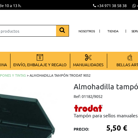
de 10 a 13 h.
+34 971 38 58 38
+
NOSOTROS
TIENDA
SER
CINA
ENVÍO, EMBALAJE Y REGALO
MANUALIDADES
BELLAS AR
PONES Y TINTAS
> ALMOHADILLA TAMPÓN TRODAT 9052
Almohadilla tamp
Ref:
01182/9052
Tampón para sellos manuales
5,50 €
PRECIO: