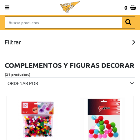
 643 065 806
0
Total:
0,00 €
VER CESTA
NAS
INICIO
>
MANUALIDADES
>
PARA DECORAR
> COMPLEMENTOS Y FIGURAS DECORAR
Filtrar
 REGALO
COMPLEMENTOS Y FIGURAS DECORAR
(21 productos)
ORDENAR POR
RCHIVO