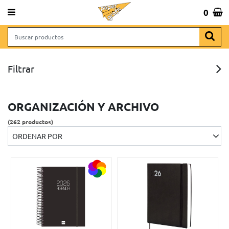
 643 065 806
0
Total:
0,00 €
VER CESTA
NAS
INICIO
> ORGANIZACIÓN Y ARCHIVO
Filtrar
 REGALO
ORGANIZACIÓN Y ARCHIVO
(262 productos)
ORDENAR POR
RCHIVO