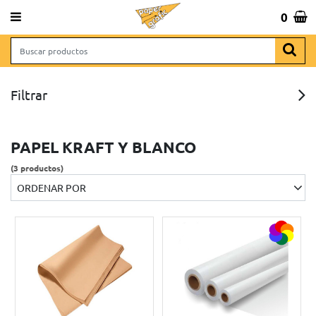
 643 065 806
0
Total:
0,00 €
VER CESTA
NAS
INICIO
>
PAPELES Y CARTULINAS
>
PAPEL EN ROLLO
> PAPEL KRAFT Y BLANCO
Filtrar
 REGALO
PAPEL KRAFT Y BLANCO
(3 productos)
ORDENAR POR
RCHIVO