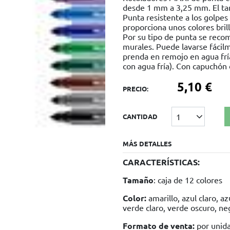
desde 1 mm a 3,25 mm. El ta
Punta resistente a los golpes 
proporciona unos colores brill
Por su tipo de punta se reco
murales. Puede lavarse fácilm
prenda en remojo en agua frí
con agua fría). Con capuchón 
5,10 €
PRECIO:
1
CANTIDAD
MÁS DETALLES
CARACTERÍSTICAS:
Tamaño
: caja de 12 colores
Color:
amarillo, azul claro, azu
verde claro, verde oscuro, ne
Formato de venta:
por unid