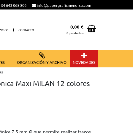
34 643 065 806
info@papergraficmenorca.com
0,00 €
VICIOS
CONTACTO
0
productos
Total:
0,00 €
VER CESTA
TES
ORGANIZACIÓN Y ARCHIVO
NOVEDADES
ES
ónica Maxi MILAN 12 colores
nica 7,5 mm Ø que permite realizar trazos