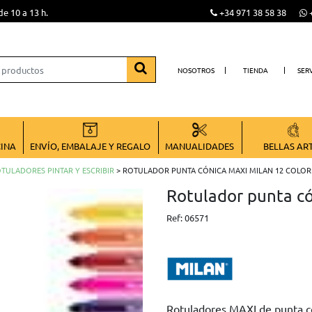
de 10 a 13 h.
+34 971 38 58 38
+
NOSOTROS
TIENDA
SER
CINA
ENVÍO, EMBALAJE Y REGALO
MANUALIDADES
BELLAS AR
TULADORES PINTAR Y ESCRIBIR
> ROTULADOR PUNTA CÓNICA MAXI MILAN 12 COLOR
Rotulador punta c
Ref:
06571
Rotuladores MAXI de punta có