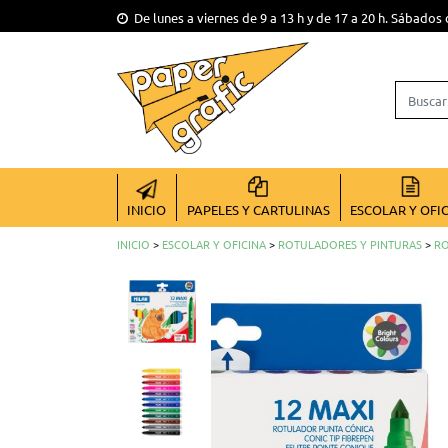
De lunes a viernes de 9 a 13 h y de 17 a 20 h. Sábados 
INICIO
PAPELES Y CARTULINAS
ESCOLAR Y OFI
INICIO
>
ESCOLAR Y OFICINA
>
ROTULADORES Y PINTURAS
>
RO