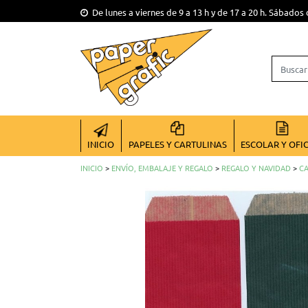
De lunes a viernes de 9 a 13 h y de 17 a 20 h. Sábados 
INICIO
PAPELES Y CARTULINAS
ESCOLAR Y OFI
INICIO
>
ENVÍO, EMBALAJE Y REGALO
>
REGALO Y NAVIDAD
>
CA