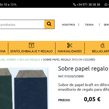
de 10 a 13 h.
+34 971 38 58 38
+
NOSOTROS
TIENDA
SER
CINA
ENVÍO, EMBALAJE Y REGALO
MANUALIDADES
BELLAS AR
JAS, SOBRES Y BOLSAS REGALO
> SOBRE PAPEL REGALO 7X13 CM COLORES
Sobre papel regal
Ref:
01626/SOBRE
Sobre de papel kraft en dife
envoltorio de regalo para dife
0,05 €
PRECIO: