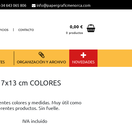
34 643 065 806
info@papergraficmenorca.com
0,00 €
VICIOS
CONTACTO
0
productos
Total:
0,00 €
VER CESTA
TES
ORGANIZACIÓN Y ARCHIVO
NOVEDADES
o 7x13 cm COLORES
rentes colores y medidas. Muy útil como
rentes productos. Sin fuelle.
IVA incluido