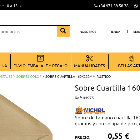
de 10 a 13 h.
+34 971 38 58 38
+
NOSOTROS
TIENDA
SER
CINA
ENVÍO, EMBALAJE Y REGALO
MANUALIDADES
BELLAS AR
STALES Y SOBRES COLOR
> SOBRE CUARTILLA 160X220MM RÚSTICO
Sobre Cuartilla 1
Ref:
01975
Sobre de tamaño cuartilla 1
gramos y con solapa de pico
0,55 €
PRECIO: