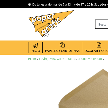
De lunes a viernes de 9 a 13 h y de 17 a 20 h. Sábados 
INICIO
PAPELES Y CARTULINAS
ESCOLAR Y OFI
INICIO
>
ENVÍO, EMBALAJE Y REGALO
>
REGALO Y NAVIDAD
>
PO