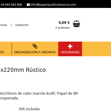
34 643 065 806
info@papergraficmenorca.com
0,00 €
VICIOS
CONTACTO
0
productos
Total:
0,00 €
VER CESTA
TES
ORGANIZACIÓN Y ARCHIVO
NOVEDADES
60x220mm Rústico
60x220mm de color marrón kraft. Papel de 80
, engomada.
IVA incluido