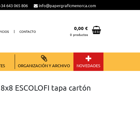
34 643 065 806
info@papergraficmenorca.com
0,00 €
VICIOS
CONTACTO
0
productos
Total:
0,00 €
VER CESTA
TES
ORGANIZACIÓN Y ARCHIVO
NOVEDADES
s 8x8 ESCOLOFI tapa cartón