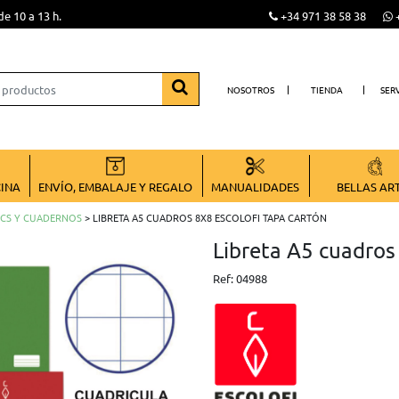
de 10 a 13 h.
+34 971 38 58 38
+
NOSOTROS
TIENDA
SER
CINA
ENVÍO, EMBALAJE Y REGALO
MANUALIDADES
BELLAS AR
CS Y CUADERNOS
> LIBRETA A5 CUADROS 8X8 ESCOLOFI TAPA CARTÓN
Libreta A5 cuadro
Ref:
04988