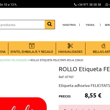
de 10 a 13 h.
+34 971 38 58 38
+
NOSOTROS
TIENDA
SER
CINA
ENVÍO, EMBALAJE Y REGALO
MANUALIDADES
BELLAS AR
IQUETAS FELICIDADES
> ROLLO ETIQUETA FELICITATS ROJA 250UD
ROLLO Etiqueta FE
Ref:
07767
Etiqueta adhseiva FELICITATS
8,55 €
PRECIO: