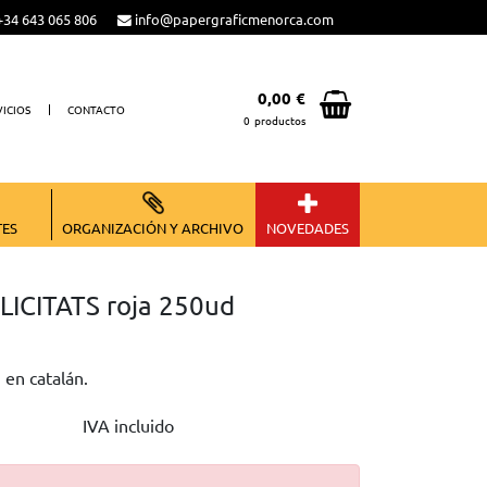
34 643 065 806
info@papergraficmenorca.com
0,00 €
VICIOS
CONTACTO
0
productos
Total:
0,00 €
VER CESTA
TES
ORGANIZACIÓN Y ARCHIVO
NOVEDADES
LICITATS roja 250ud
 en catalán.
IVA incluido