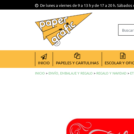
De lunes a viernes de 9 a 13 h y de 17 a 20 h. Sábados 
INICIO
PAPELES Y CARTULINAS
ESCOLAR Y OFI
INICIO
>
ENVÍO, EMBALAJE Y REGALO
>
REGALO Y NAVIDAD
>
ET