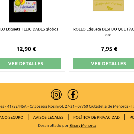
LO Etiqueta FELICIDADES globos
ROLLO Etiqueta DESITJO QUE T'A
oro
12,90 €
7,95 €
VER DETALLES
VER DETALLES
es - 41732445A - C/ Josepa Rosinyol, 27-31 - 07760 Ciutadella de Menorca - Il
AGO SEGURO
AVISOS LEGALES
POLÍTICA DE PRIVACIDAD
PO
Desarrollado por
Binary Menorca